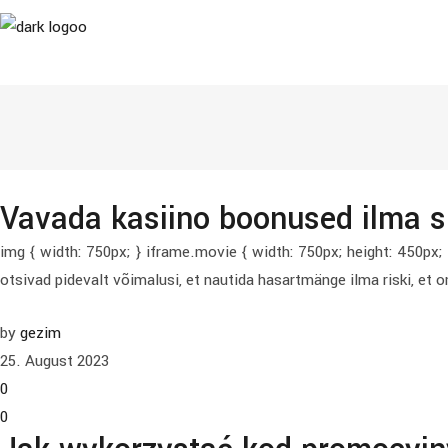
Vavada kasiino boonused ilma 
img { width: 750px; } iframe.movie { width: 750px; height: 450
otsivad pidevalt võimalusi, et nautida hasartmänge ilma riski, et
by
gezim
25. August 2023
0
0