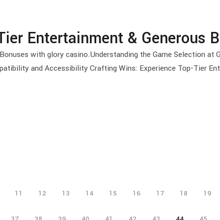
Tier Entertainment & Generous B
 Bonuses with glory casino.Understanding the Game Selection at
bility and Accessibility Crafting Wins: Experience Top-Tier Ent
11
12
13
14
15
16
17
18
19
37
38
39
40
41
42
43
44
45