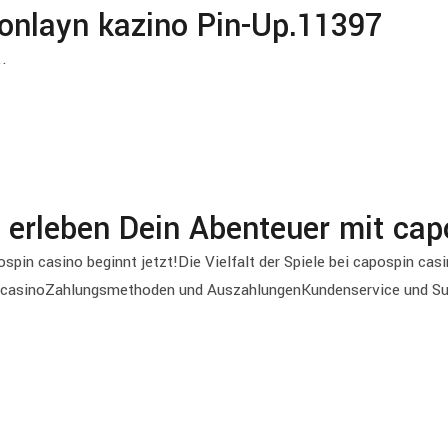
onlayn kazino Pin-Up.11397
.
rleben Dein Abenteuer mit capo
pin casino beginnt jetzt!Die Vielfalt der Spiele bei capospin ca
spin casinoZahlungsmethoden und AuszahlungenKundenservice und 