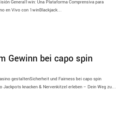
 Visión General1win: Una Plataforma Comprensiva para
no en Vivo con 1winBlackjack...
m Gewinn bei capo spin
sino gestaltenSicherheit und Fairness bei capo spin
 Jackpots knacken & Nervenkitzel erleben – Dein Weg zu...