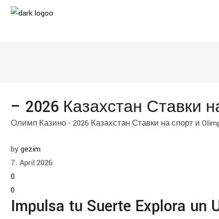
– 2026 Казахстан Ставки на
Олимп Казино - 2026 Казахстан Ставки на спорт и Olimp
by
gezim
7. April 2026
0
0
Impulsa tu Suerte Explora un 