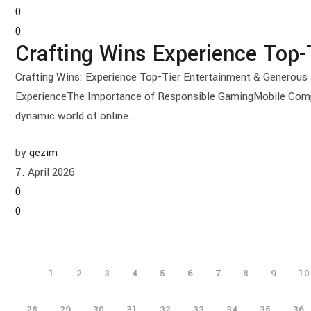
0
0
Crafting Wins Experience Top-
Crafting Wins: Experience Top-Tier Entertainment & Generous
ExperienceThe Importance of Responsible GamingMobile Compati
dynamic world of online...
by
gezim
7. April 2026
0
0
1
2
3
4
5
6
7
8
9
10
28
29
30
31
32
33
34
35
36