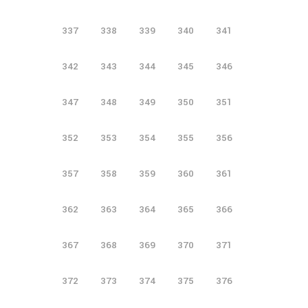
337
338
339
340
341
342
343
344
345
346
347
348
349
350
351
352
353
354
355
356
357
358
359
360
361
362
363
364
365
366
367
368
369
370
371
372
373
374
375
376