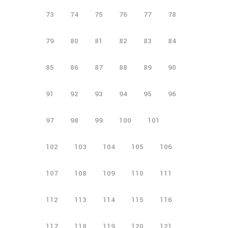
73
74
75
76
77
78
79
80
81
82
83
84
85
86
87
88
89
90
91
92
93
94
95
96
97
98
99
100
101
102
103
104
105
106
107
108
109
110
111
112
113
114
115
116
117
118
119
120
121