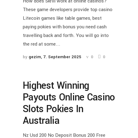
How does Skrill work at online casinos?
These game developers provide top casino
Litecoin games like table games, best
paying pokies with bonus you need cash
travelling back and forth. You will go into
the red at some...
by
gezim
7. September 2025
0
0
Highest Winning
Payouts Online Casino
Slots Pokies In
Australia
Nz Usd 200 No Deposit Bonus 200 Free