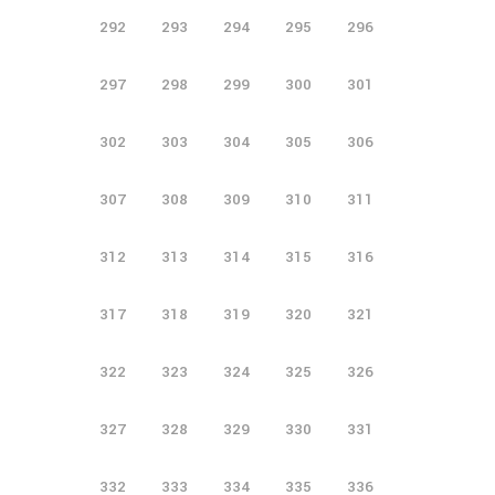
292
293
294
295
296
297
298
299
300
301
302
303
304
305
306
307
308
309
310
311
312
313
314
315
316
317
318
319
320
321
322
323
324
325
326
327
328
329
330
331
332
333
334
335
336