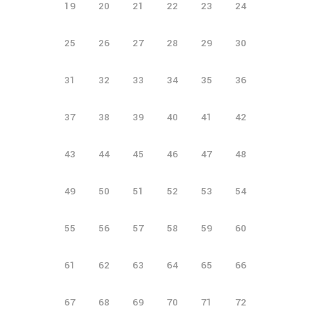
19
20
21
22
23
24
25
26
27
28
29
30
31
32
33
34
35
36
37
38
39
40
41
42
43
44
45
46
47
48
49
50
51
52
53
54
55
56
57
58
59
60
61
62
63
64
65
66
67
68
69
70
71
72