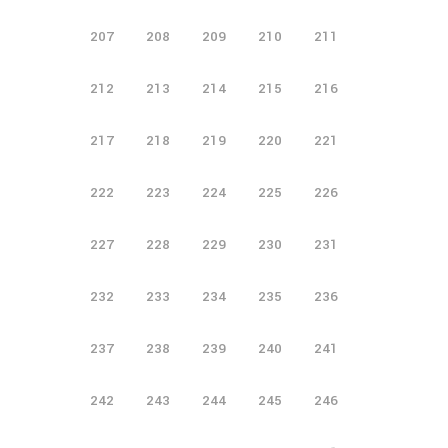
207
208
209
210
211
212
213
214
215
216
217
218
219
220
221
222
223
224
225
226
227
228
229
230
231
232
233
234
235
236
237
238
239
240
241
242
243
244
245
246