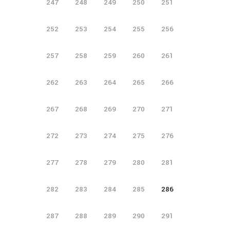
247
248
249
250
251
252
253
254
255
256
257
258
259
260
261
262
263
264
265
266
267
268
269
270
271
272
273
274
275
276
277
278
279
280
281
282
283
284
285
286
287
288
289
290
291