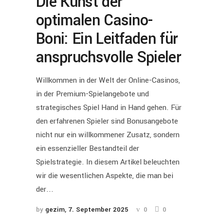
Die Kunst der
optimalen Casino-
Boni: Ein Leitfaden für
anspruchsvolle Spieler
Willkommen in der Welt der Online-Casinos,
in der Premium-Spielangebote und
strategisches Spiel Hand in Hand gehen. Für
den erfahrenen Spieler sind Bonusangebote
nicht nur ein willkommener Zusatz, sondern
ein essenzieller Bestandteil der
Spielstrategie. In diesem Artikel beleuchten
wir die wesentlichen Aspekte, die man bei
der...
by
gezim
7. September 2025
0
0