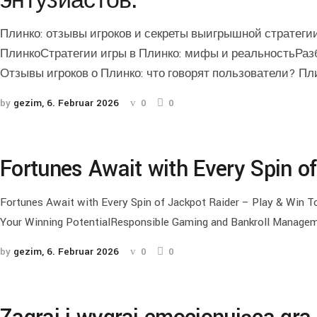
энтузиастов.
Плинко: отзывы игроков и секреты выигрышной стратегии
ПлинкоСтратегии игры в Плинко: мифы и реальностьРаз
Отзывы игроков о Плинко: что говорят пользователи? Пли
by
gezim
6. Februar 2026
0
0
Fortunes Await with Every Spin o
Fortunes Await with Every Spin of Jackpot Raider – Play & Win 
Your Winning PotentialResponsible Gaming and Bankroll Manageme
by
gezim
6. Februar 2026
0
0