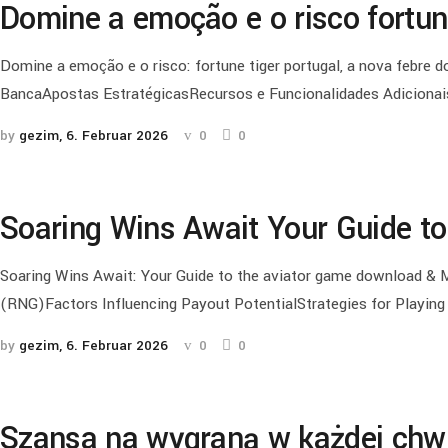
Domine a emoção e o risco fortune
Domine a emoção e o risco: fortune tiger portugal, a nova febr
BancaApostas EstratégicasRecursos e Funcionalidades Adiciona
by
gezim
6. Februar 2026
0
0
Soaring Wins Await Your Guide to
Soaring Wins Await: Your Guide to the aviator game download &
(RNG)Factors Influencing Payout PotentialStrategies for Playing
by
gezim
6. Februar 2026
0
0
Szansa na wygraną w każdej chwil